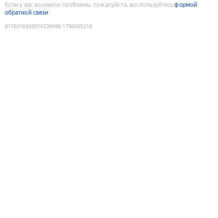
Если у вас возникли проблемы, пожалуйста, воспользуйтесь
формой
обратной связи
9176316849016339496
:
1786005218