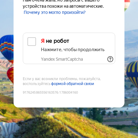
Нам очень жаль, но запросы с вашего
устройства похожи на автоматические.
Почему это могло произойти?
Я не робот
Нажмите, чтобы продолжить
Yandex SmartCaptcha
Если у вас возникли проблемы, пожалуйста,
воспользуйтесь
формой обратной связи
9176245865556163576
:
1786004160