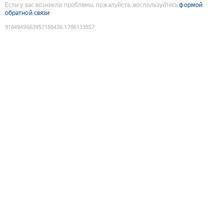
Если у вас возникли проблемы, пожалуйста, воспользуйтесь
формой
обратной связи
9184949663957188436
:
1786133857