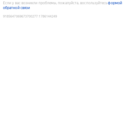
Если у вас возникли проблемы, пожалуйста, воспользуйтесь
формой
обратной связи
9185647069673700277
:
1786144249