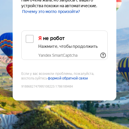
Нам очень жаль, но запросы с вашего
устройства похожи на автоматические.
Почему это могло произойти?
Я не робот
Нажмите, чтобы продолжить
Yandex SmartCaptcha
Если у вас возникли проблемы, пожалуйста,
воспользуйтесь
формой обратной связи
9188682747995108223
:
1786189484