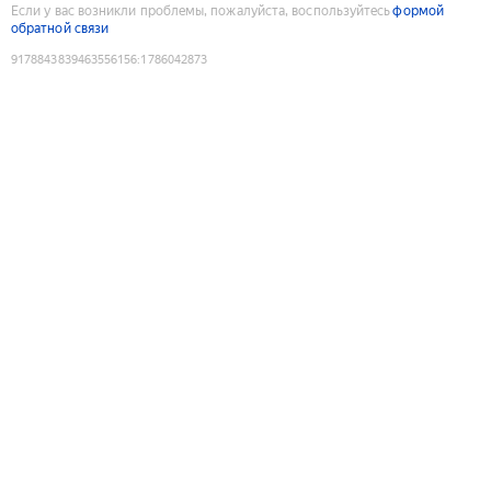
Если у вас возникли проблемы, пожалуйста, воспользуйтесь
формой
обратной связи
9178843839463556156
:
1786042873