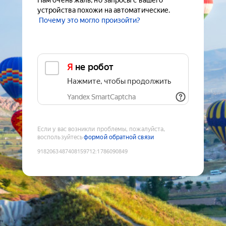
Нам очень жаль, но запросы с вашего
устройства похожи на автоматические.
Почему это могло произойти?
Я не робот
Нажмите, чтобы продолжить
Yandex SmartCaptcha
Если у вас возникли проблемы, пожалуйста,
воспользуйтесь
формой обратной связи
9182063487408159712
:
1786090849