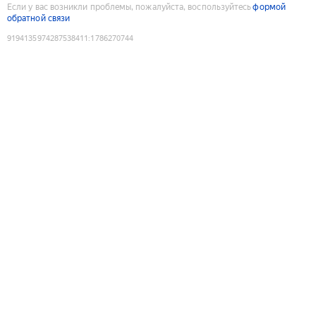
Если у вас возникли проблемы, пожалуйста, воспользуйтесь
формой
обратной связи
9194135974287538411
:
1786270744