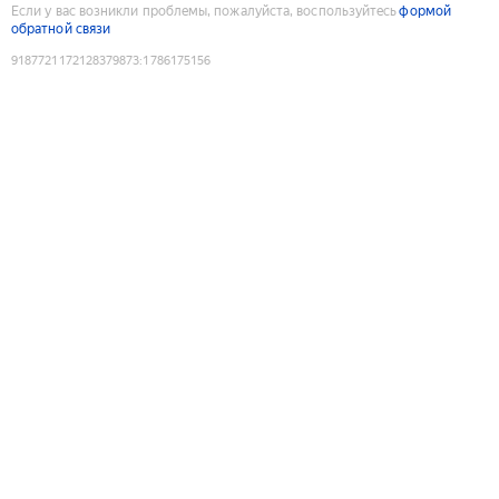
Если у вас возникли проблемы, пожалуйста, воспользуйтесь
формой
обратной связи
9187721172128379873
:
1786175156