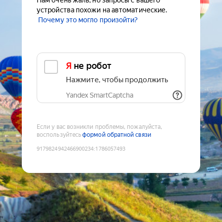
Нам очень жаль, но запросы с вашего
устройства похожи на автоматические.
Почему это могло произойти?
Я не робот
Нажмите, чтобы продолжить
Yandex SmartCaptcha
Если у вас возникли проблемы, пожалуйста,
воспользуйтесь
формой обратной связи
9179824942466900234
:
1786057493