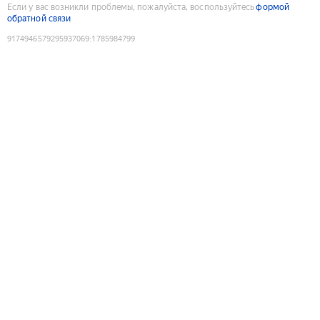
Если у вас возникли проблемы, пожалуйста, воспользуйтесь
формой
обратной связи
9174946579295937069
:
1785984799