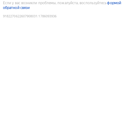
Если у вас возникли проблемы, пожалуйста, воспользуйтесь
формой
обратной связи
9182270622607908031
:
1786093936