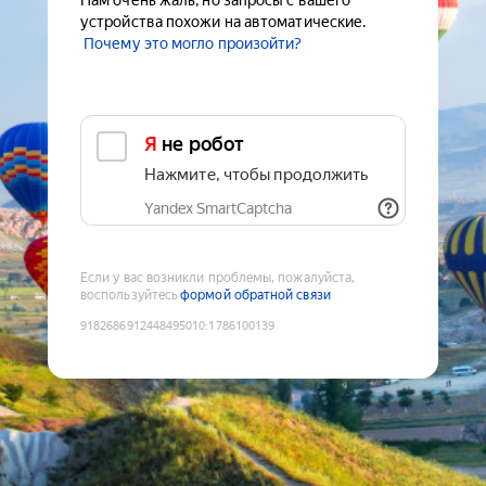
Нам очень жаль, но запросы с вашего
устройства похожи на автоматические.
Почему это могло произойти?
Я не робот
Нажмите, чтобы продолжить
Yandex SmartCaptcha
Если у вас возникли проблемы, пожалуйста,
воспользуйтесь
формой обратной связи
9182686912448495010
:
1786100139