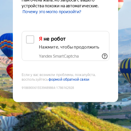
Нам очень жаль, но запросы с вашего
устройства похожи на автоматические.
Почему это могло произойти?
Я не робот
Нажмите, чтобы продолжить
Yandex SmartCaptcha
Если у вас возникли проблемы, пожалуйста,
воспользуйтесь
формой обратной связи
9186900615539489864
:
1786162928