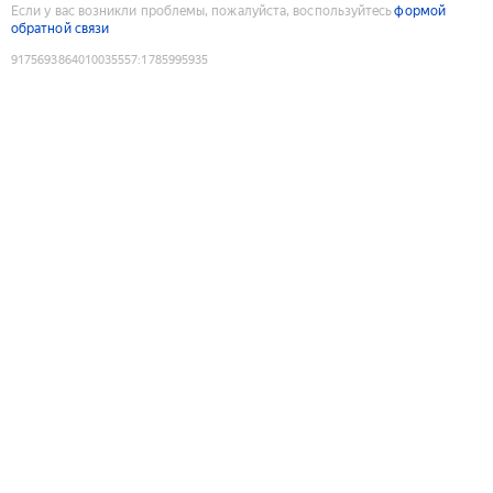
Если у вас возникли проблемы, пожалуйста, воспользуйтесь
формой
обратной связи
9175693864010035557
:
1785995935