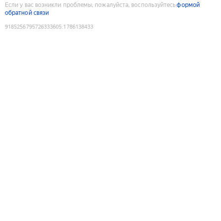
Если у вас возникли проблемы, пожалуйста, воспользуйтесь
формой
обратной связи
9185256795726333605
:
1786138433