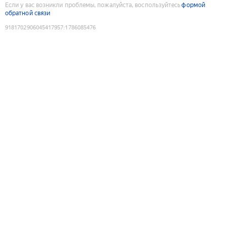
Если у вас возникли проблемы, пожалуйста, воспользуйтесь
формой
обратной связи
9181702906045417957
:
1786085476