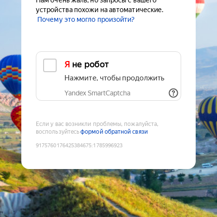
Нам очень жаль, но запросы с вашего
устройства похожи на автоматические.
Почему это могло произойти?
Я не робот
Нажмите, чтобы продолжить
Yandex SmartCaptcha
Если у вас возникли проблемы, пожалуйста,
воспользуйтесь
формой обратной связи
9175760176425384675
:
1785996923