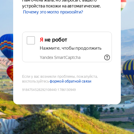
Нам очень жаль, но запросы с вашего
устройства похожи на автоматические.
Почему это могло произойти?
Я не робот
Нажмите, чтобы продолжить
Yandex SmartCaptcha
Если у вас возникли проблемы, пожалуйста,
воспользуйтесь
формой обратной связи
9184754528292108440
:
1786130949