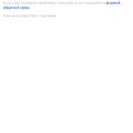
Если у вас возникли проблемы, пожалуйста, воспользуйтесь
формой
обратной связи
9194146762708527855
:
1786270904