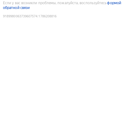
Если у вас возникли проблемы, пожалуйста, воспользуйтесь
формой
обратной связи
9189980063739607574
:
1786208816