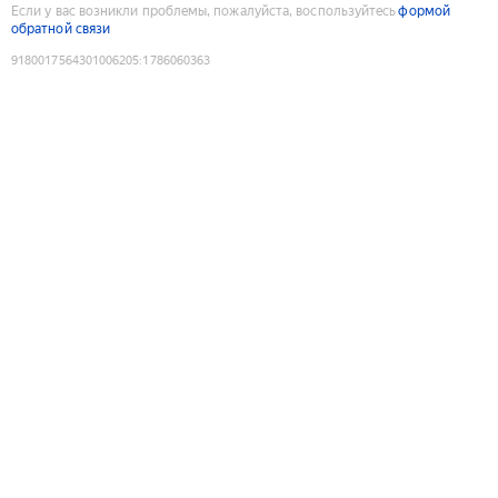
Если у вас возникли проблемы, пожалуйста, воспользуйтесь
формой
обратной связи
9180017564301006205
:
1786060363