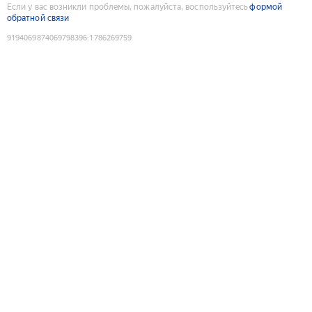
Если у вас возникли проблемы, пожалуйста, воспользуйтесь
формой
обратной связи
9194069874069798396
:
1786269759