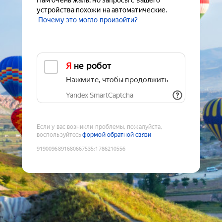
Нам очень жаль, но запросы с вашего
устройства похожи на автоматические.
Почему это могло произойти?
Я не робот
Нажмите, чтобы продолжить
Yandex SmartCaptcha
Если у вас возникли проблемы, пожалуйста,
воспользуйтесь
формой обратной связи
9190096891680667535
:
1786210556