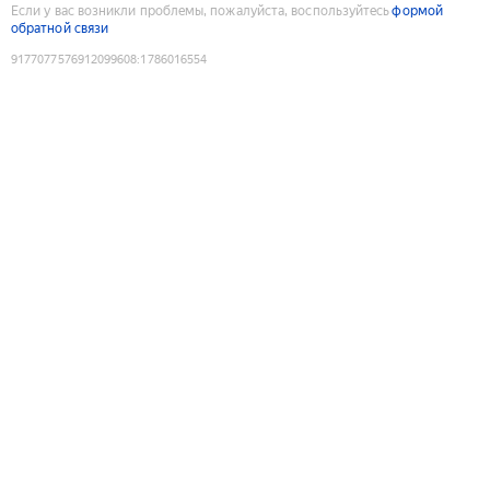
Если у вас возникли проблемы, пожалуйста, воспользуйтесь
формой
обратной связи
9177077576912099608
:
1786016554