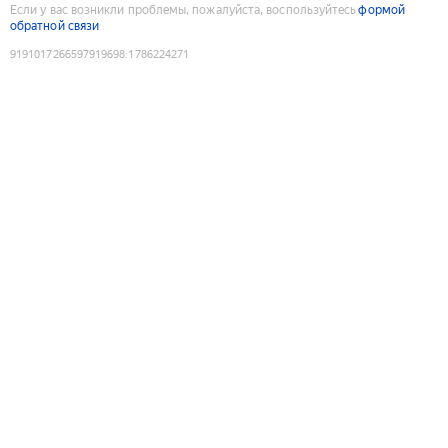
Если у вас возникли проблемы, пожалуйста, воспользуйтесь
формой
обратной связи
9191017266597919698
:
1786224271