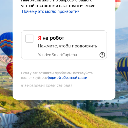
Нам очень жаль, но запросы с вашего
устройства похожи на автоматические.
Почему это могло произойти?
Я не робот
Нажмите, чтобы продолжить
Yandex SmartCaptcha
Если у вас возникли проблемы, пожалуйста,
воспользуйтесь
формой обратной связи
9184426209584143066
:
1786126057