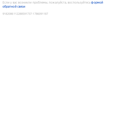
Если у вас возникли проблемы, пожалуйста, воспользуйтесь
формой
обратной связи
9182086112288591737
:
1786091187