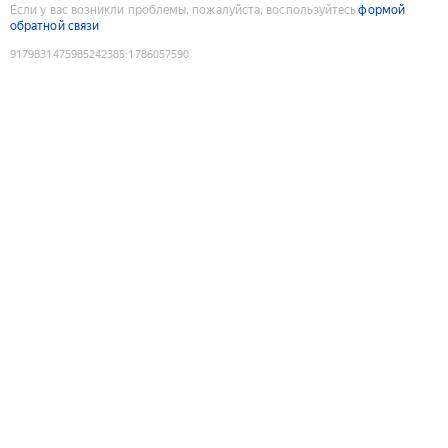
Если у вас возникли проблемы, пожалуйста, воспользуйтесь
формой
обратной связи
9179831475985242385
:
1786057590