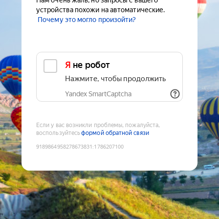
Нам очень жаль, но запросы с вашего
устройства похожи на автоматические.
Почему это могло произойти?
Я не робот
Нажмите, чтобы продолжить
Yandex SmartCaptcha
Если у вас возникли проблемы, пожалуйста,
воспользуйтесь
формой обратной связи
9189864958278673831
:
1786207100