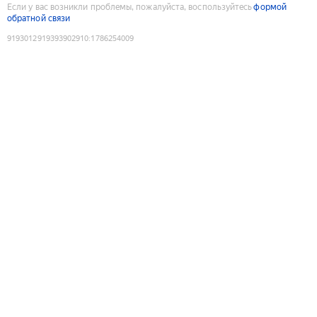
Если у вас возникли проблемы, пожалуйста, воспользуйтесь
формой
обратной связи
9193012919393902910
:
1786254009