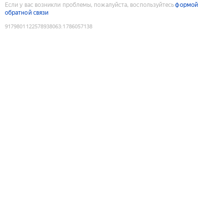
Если у вас возникли проблемы, пожалуйста, воспользуйтесь
формой
обратной связи
9179801122578938063
:
1786057138