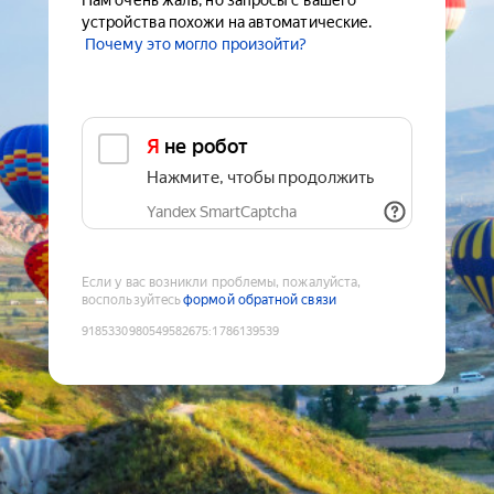
Нам очень жаль, но запросы с вашего
устройства похожи на автоматические.
Почему это могло произойти?
Я не робот
Нажмите, чтобы продолжить
Yandex SmartCaptcha
Если у вас возникли проблемы, пожалуйста,
воспользуйтесь
формой обратной связи
9185330980549582675
:
1786139539