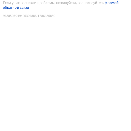
Если у вас возникли проблемы, пожалуйста, воспользуйтесь
формой
обратной связи
9188505949426304886
:
1786186850