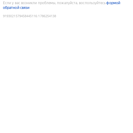
Если у вас возникли проблемы, пожалуйста, воспользуйтесь
формой
обратной связи
9193021579458445116
:
1786254138