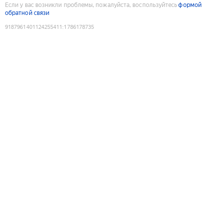
Если у вас возникли проблемы, пожалуйста, воспользуйтесь
формой
обратной связи
9187961401124255411
:
1786178735