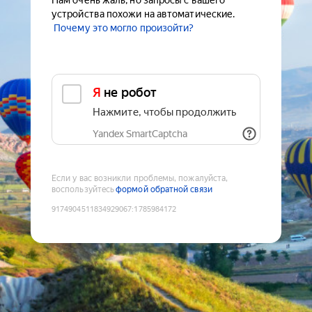
Нам очень жаль, но запросы с вашего
устройства похожи на автоматические.
Почему это могло произойти?
Я не робот
Нажмите, чтобы продолжить
Yandex SmartCaptcha
Если у вас возникли проблемы, пожалуйста,
воспользуйтесь
формой обратной связи
9174904511834929067
:
1785984172