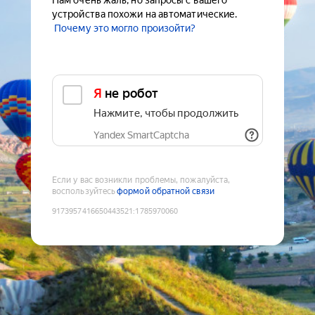
Нам очень жаль, но запросы с вашего
устройства похожи на автоматические.
Почему это могло произойти?
Я не робот
Нажмите, чтобы продолжить
Yandex SmartCaptcha
Если у вас возникли проблемы, пожалуйста,
воспользуйтесь
формой обратной связи
9173957416650443521
:
1785970060