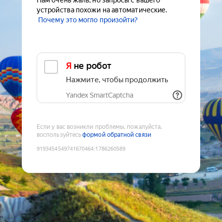
Нам очень жаль, но запросы с вашего
устройства похожи на автоматические.
Почему это могло произойти?
Я не робот
Нажмите, чтобы продолжить
Yandex SmartCaptcha
Если у вас возникли проблемы, пожалуйста,
воспользуйтесь
формой обратной связи
9193454549741670464
:
1786260589