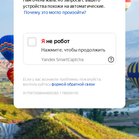
Нам очень жаль, но запросы с вашего
устройства похожи на автоматические.
Почему это могло произойти?
Я не робот
Нажмите, чтобы продолжить
Yandex SmartCaptcha
Если у вас возникли проблемы, пожалуйста,
воспользуйтесь
формой обратной связи
9175973698444605365
:
1786000105