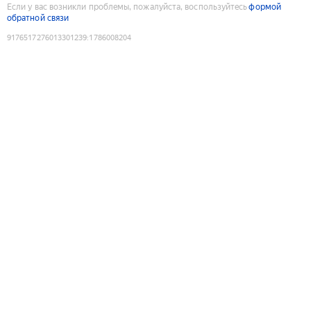
Если у вас возникли проблемы, пожалуйста, воспользуйтесь
формой
обратной связи
9176517276013301239
:
1786008204