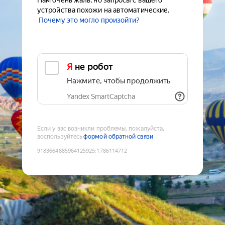
Нам очень жаль, но запросы с вашего
устройства похожи на автоматические.
Почему это могло произойти?
Я не робот
Нажмите, чтобы продолжить
Yandex SmartCaptcha
Если у вас возникли проблемы, пожалуйста,
воспользуйтесь
формой обратной связи
9183664885964125925
:
1786114712