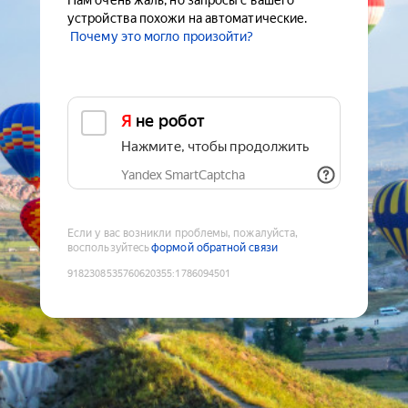
Нам очень жаль, но запросы с вашего
устройства похожи на автоматические.
Почему это могло произойти?
Я не робот
Нажмите, чтобы продолжить
Yandex SmartCaptcha
Если у вас возникли проблемы, пожалуйста,
воспользуйтесь
формой обратной связи
9182308535760620355
:
1786094501