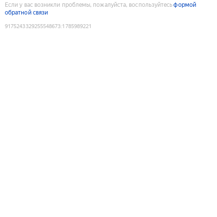
Если у вас возникли проблемы, пожалуйста, воспользуйтесь
формой
обратной связи
9175243329255548673
:
1785989221