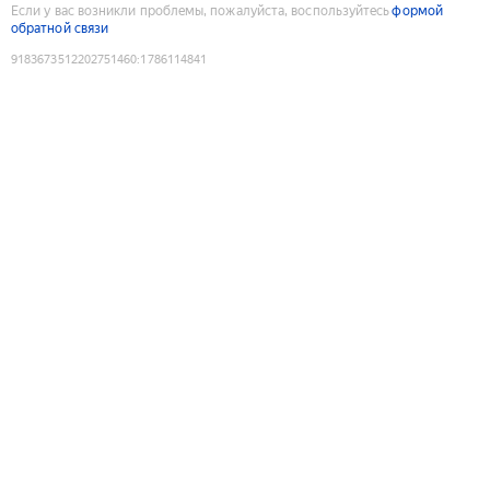
Если у вас возникли проблемы, пожалуйста, воспользуйтесь
формой
обратной связи
9183673512202751460
:
1786114841