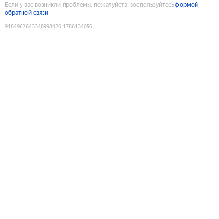
Если у вас возникли проблемы, пожалуйста, воспользуйтесь
формой
обратной связи
9184962643348998420
:
1786134050