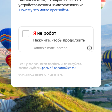
Нам очень жаль, но запросы с вашего
устройства похожи на автоматические.
Почему это могло произойти?
Я не робот
Нажмите, чтобы продолжить
Yandex SmartCaptcha
Если у вас возникли проблемы, пожалуйста,
воспользуйтесь
формой обратной связи
9181603274684319955
:
1786083992