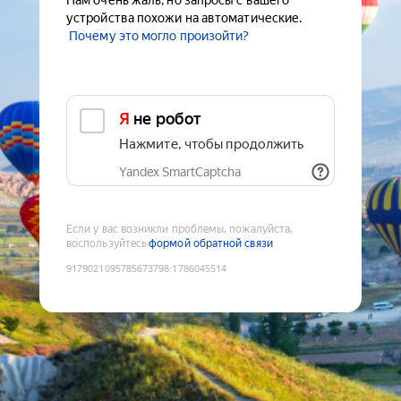
Нам очень жаль, но запросы с вашего
устройства похожи на автоматические.
Почему это могло произойти?
Я не робот
Нажмите, чтобы продолжить
Yandex SmartCaptcha
Если у вас возникли проблемы, пожалуйста,
воспользуйтесь
формой обратной связи
9179021095785673798
:
1786045514