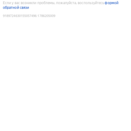
Если у вас возникли проблемы, пожалуйста, воспользуйтесь
формой
обратной связи
9189724630155057496
:
1786205009