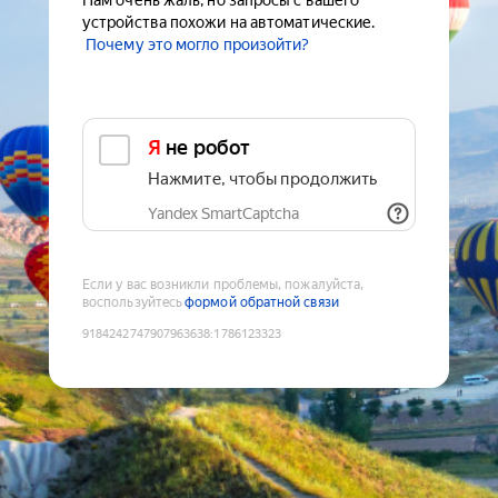
Нам очень жаль, но запросы с вашего
устройства похожи на автоматические.
Почему это могло произойти?
Я не робот
Нажмите, чтобы продолжить
Yandex SmartCaptcha
Если у вас возникли проблемы, пожалуйста,
воспользуйтесь
формой обратной связи
9184242747907963638
:
1786123323